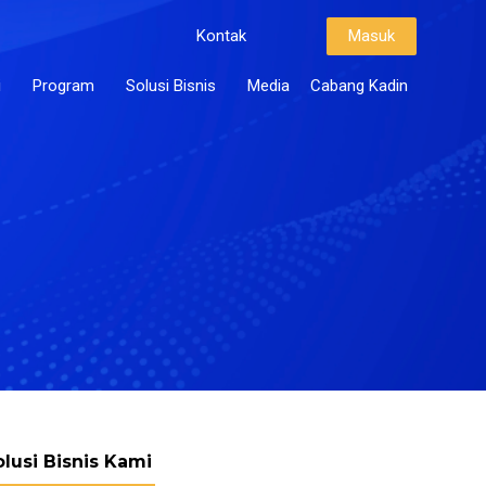
Kontak
Masuk
i
Program
Solusi Bisnis
Media
Cabang Kadin
olusi Bisnis Kami